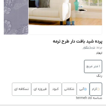
پرده شید بافت دار طرح ترمه
برند:
دیبا دکور
ابعاد
1 متر مربع
رنگ
کرم
آبی
شکلاتی
کبود
فیروزه ای
نسکافه ای
شناسه کالا
termeh