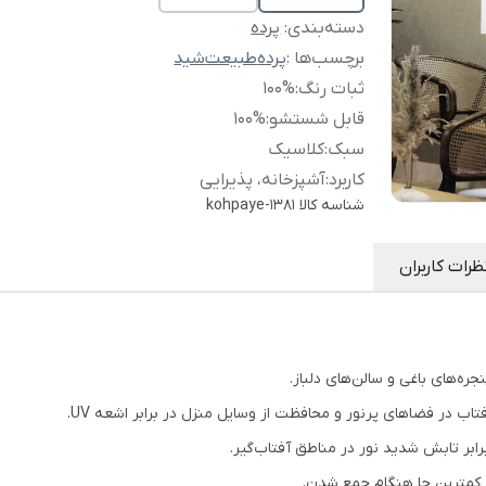
دسته‌بندی
:
پرده
برچسب‌ها :
پرده
طبیعت
شید
ثبات رنگ
:
100%
قابل شستشو
:
100%
سبک
:
کلاسیک
کاربرد
:
آشپزخانه، پذیرایی
شناسه کالا
kohpaye-1381
ظرات کاربران
جره‌های باغی و سالن‌های دلباز.
اب در فضاهای پرنور و محافظت از وسایل منزل در برابر اشعه UV.
رابر تابش شدید نور در مناطق آفتاب‌گیر.
کمترین جا هنگام جمع شدن.