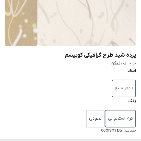
پرده شید طرح گرافیکی کوبیسم
برند:
دیبا دکور
ابعاد
1 متر مربع
رنگ
کرم استخوانی
نخودی
شناسه کالا
cobism