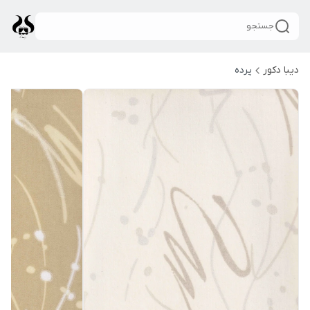
جستجو
دیبا دکور
پرده