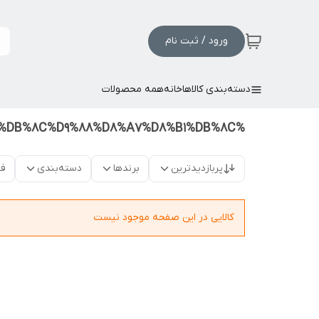
ورود / ثبت نام
دسته‌بندی کالاها
خانه
همه محصولات
%DA%A9%D8%A7%D8%BA%D8%B0%D8%AF%DB%8C%D9%88%D8%A7%D8%B1%DB%8C
پربازدیدترین
برندها
دسته‌بندی
فق
کالایی در این صفحه موجود نیست