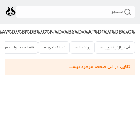
جستجو
%DA%A9%D8%A7%D8%BA%D8%B0%D8%AF%DB%8C%D9%88%D8%A7%D8%B1%DB%8C%20%D8%B5%D8%AF%D9%81%DB%8C
پربازدیدترین
برندها
دسته‌بندی
فقط محصولات موجو
کالایی در این صفحه موجود نیست