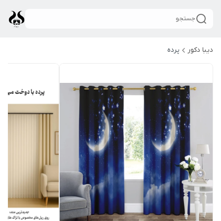
جستجو
دیبا دکور
پرده