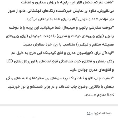
*بافت متراکم مخمل لازار:
این پارچه با ریزش سنگین و لطافت
بی‌نظیرش، علاوه بر نمایش خیره‌کننده رنگ‌های کهکشانی، مانع از عبور
نور مزاحم شده و خوابی آرام را برای شما به ارمغان می‌آورد.
*دوخت سفارشی پانچی و مینیمال:
شما می‌توانید این پرده را با
دوخت
پانچی
(برای چین‌های درشت و مدرن) یا
دوخت مینیمال
(برای چین‌های
همیشه منظم و فیکس) متناسب با ریل خود سفارش دهید.
*ایده‌آل برای دکوراسیون مدرن و اتاق گیمینگ:
این طرح به دلیل تم
رنگی بنفش و فانتزی خود، هماهنگی فوق‌العاده‌ای با نورپردازی‌های LED
و اتاق‌های مدرن جوانان دارد.
*کیفیت چاپ نانو و ثبات رنگ:
پیکسل‌های ریز ستاره‌ها و طیف‌های رنگی
بنفش با بالاترین وضوح چاپ شده‌اند و در برابر شستشو یا نور خورشید
کاملاً مقاوم هستند.
دسته‌بندی
:
پرده