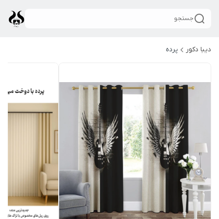
جستجو
دیبا دکور
پرده