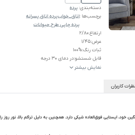
دسته‌بندی
:
پرده
برچسب‌ها :
اتاق_خواب
پرده اتاق پسرانه
پرده چاپی طرح حیوانات
ارتفاع
:
2/80
عرض
:
1/45
ثبات رنگ
:
100%
قابل شستشو
:
در دمای 30 درجه
جنس
:
مخمل لازار
نمایش بیشتر
ظرات کاربران
ن خود، ایستایی فوق‌العاده شیکی دارد. همچنین به دلیل تراکم بالا، نور روز را