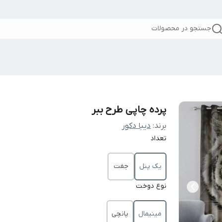
جستجو در محصولات
پرده چاپی طرح ببر
برند:
دیبا دکور
تعداد
یک پنل
جفت
نوع دوخت
مینیمال
پانچی