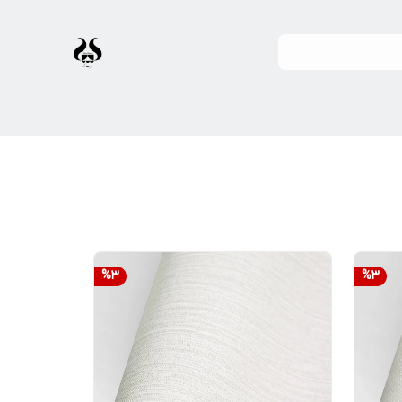
%
3
%
3