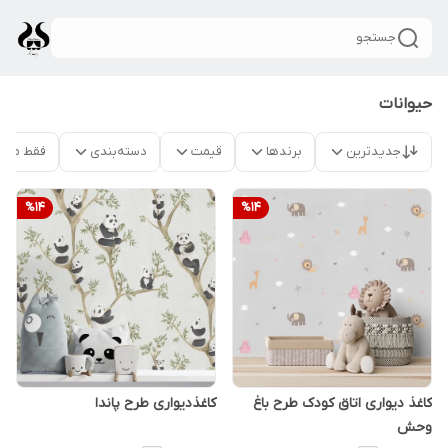
جستجو
حیوانات
جدیدترین
برندها
قیمت
دسته‌بندی
فقط محص
%
14
%
14
کاغذ دیواری اتاق کودک طرح باغ
کاغذدیواری طرح پاندا
وحش