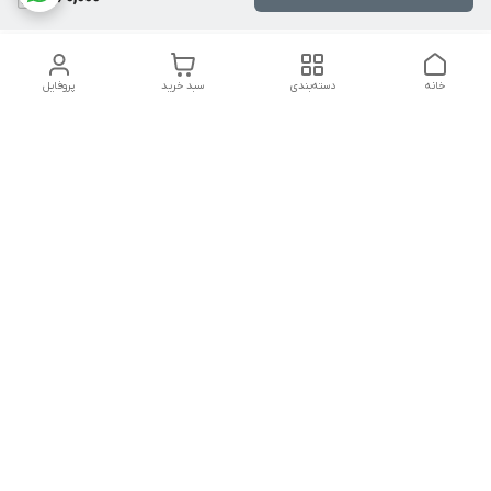
خانه
دسته‌بندی
سبد خرید
پروفایل
دسترسی سریع
تماس با ما
شکایات
درباره ما
قوانین و مقررات
سیاست حریم خصوصی
پشتیبانی دیبا دکور؛ همراهی از انتخاب تا اجرا
ما در تمام مراحل کنار شما هستیم تا خیالتان از بابت کیفیت و
نصب راحت باشد: