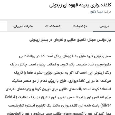
کاغذدیواری پتینه قهوه ای زیتونی
برند:
دیبا دکور
بررسی
توضیحات
مشخصات
نظرات کاربران
پارادوکس مجلل؛ تلفیق طلایی و نقره‌ای در بستر زیتونی
سبز زیتونی تیره مایل به قهوه‌ای، رنگی است که در روانشناسی
دکوراسیون نماد طبیعت بکر، ثروت و اصالت پنهان است. چالش بزرگ
رنگ زیتونی این است که اگر به درستی دیزاین نشود، فضا را تاریک
می‌کند؛ اما در این کاغذدیواری، طراح با زیرکی تمام از دو عنصر متالیک
استفاده کرده است:
بافت‌های طلایی برای تزریق گرما و پتینه‌های نقره‌ای
برای انعکاس نور و ایجاد حس مدرن.
این تلفیق دو رنگ متالیک (Gold &
Silver) باعث شده این کاغذدیواری مانند یک تابلوی آبستره گران‌قیمت
عمل کند که هم با اکسسوری‌های طلایی ست می‌شود و هم با المان‌های