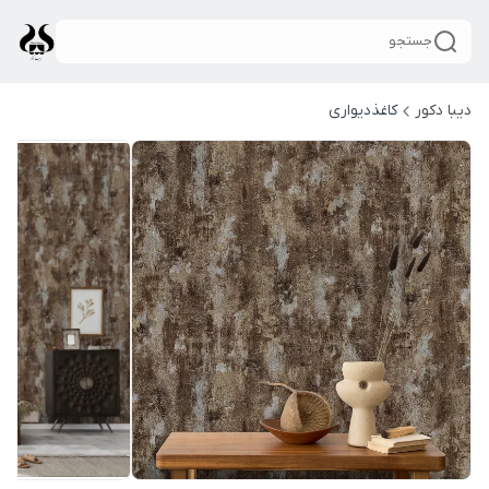
جستجو
دیبا دکور
کاغذدیواری