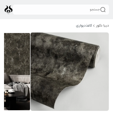
جستجو
دیبا دکور
کاغذدیواری