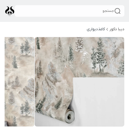
جستجو
دیبا دکور
کاغذدیواری