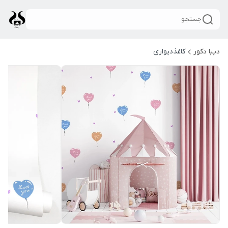
جستجو
دیبا دکور
کاغذدیواری